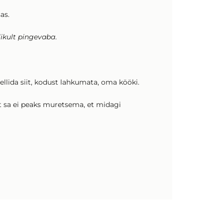
as.
likult pingevaba
.
 tellida siit, kodust lahkumata, oma kööki.
t sa ei peaks muretsema, et midagi