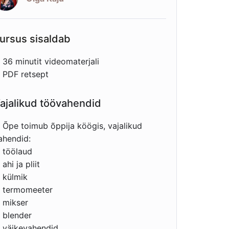
ursus sisaldab
36 minutit videomaterjali
PDF retsept
ajalikud töövahendid
Õpe toimub õppija köögis, vajalikud
ahendid:
töölaud
ahi ja pliit
külmik
termomeeter
mikser
blender
väikevahendid