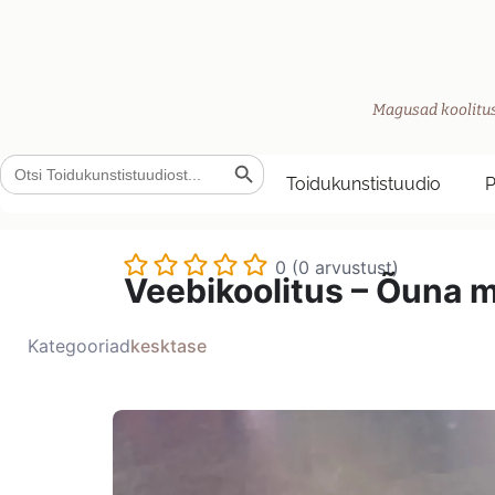
Magusad koolitus
Search Button
Search
for:
Toidukunstistuudio
0 (0 arvustust)
Veebikoolitus – Õuna m
Kategooriad
kesktase