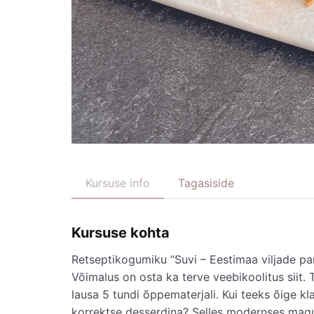
Kursuse info
Tagasiside
Kursuse kohta
Retseptikogumiku “Suvi – Eestimaa viljade pa
Võimalus on osta ka terve veebikoolitus siit. 
lausa 5 tundi õppematerjali. Kui teeks õige k
korrektse desserdina? Selles modernses magu