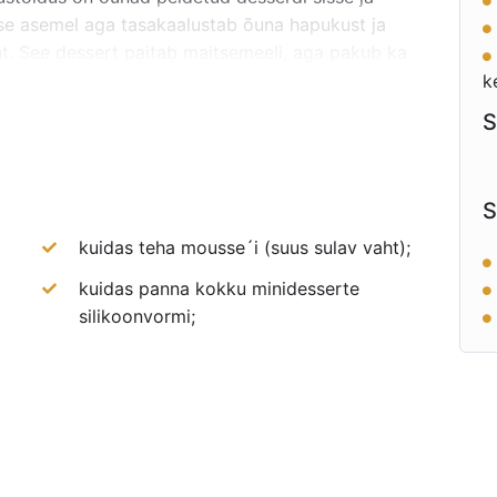
ise asemel aga tasakaalustab õuna hapukust ja
. See dessert paitab maitsemeeli, aga pakub ka
 täiesti midagi eriliselt uut.
k
S
S
kuidas teha mousse´i (suus sulav vaht);
kuidas panna kokku minidesserte
silikoonvormi;