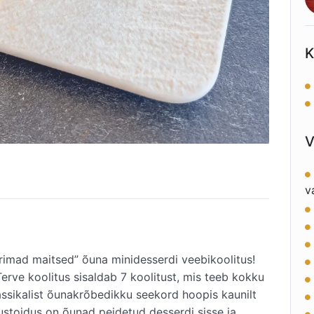
K
V
v
rimad maitsed” õuna minidesserdi veebikoolitus!
Terve koolitus sisaldab 7 koolitust, mis teeb kokku
lassikalist õunakrõbedikku seekord hoopis kaunilt
stoidus on õunad peidetud desserdi sisse ja