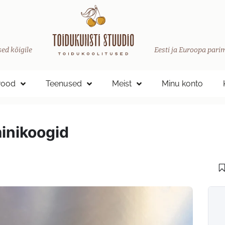
ed kõigile
Eesti ja Euroopa parim
Pood
Teenused
Meist
Minu konto
inikoogid