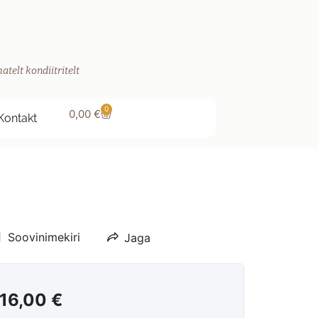
atelt kondiitritelt
0
0,00
€
Kontakt
Soovinimekiri
Jaga
16,00
€