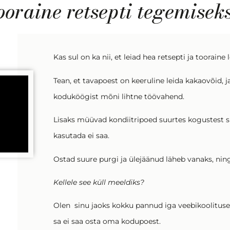
ooraine retsepti tegemisek
Kas sul on ka nii, et leiad hea retsepti ja toorai
Tean, et tavapoest on keeruline leida kakaovõid,
koduköögist mõni lihtne töövahend.
Lisaks müüvad kondiitripoed suurtes kogustest spe
kasutada ei saa.
Ostad suure purgi ja ülejäänud läheb vanaks, nin
Kellele see küll meeldiks?
Olen sinu jaoks kokku pannud iga veebikoolituse 
sa ei saa osta oma kodupoest.