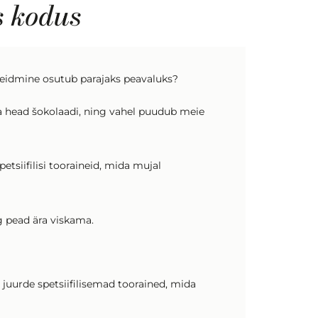
s kodus
ne leidmine osutub parajaks peavaluks?
 ja head šokolaadi, ning vahel puudub meie
tsiifilisi tooraineid, mida mujal
g pead ära viskama.
juurde spetsiifilisemad toorained, mida