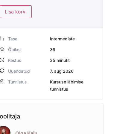
Lisa korvi
Tase
Intermediate
Õpilasi
39
Kestus
35
minutit
Uuendatud
7. aug 2026
Tunnistus
Kursuse läbimise
tunnistus
oolitaja
Olga Kaju