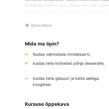
krõbedast kattest saab desserdile põhi. Jäät
desserdi krõbedust kodujuustu-vahukoorevaht
silmailu, olles ühest küljest nii tuttav ja teisest
Show More
Mida ma õpin?
Kuidas valmistada minidesserti;
kuidas teha krõbedat põhja desserdile;
kuidas teha glasuuri ja katta sellega
koogikesi.
Kursuse õppekava