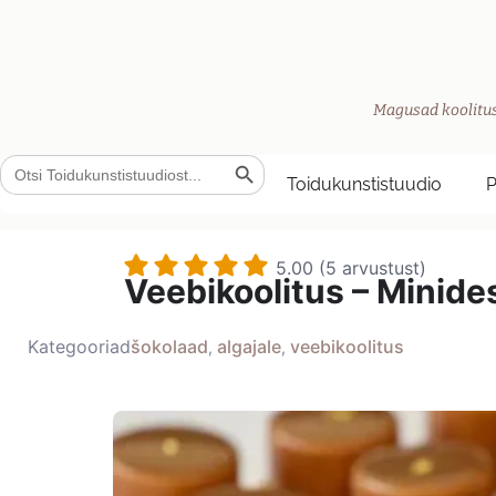
Magusad koolitus
Search Button
Search
for:
Toidukunstistuudio
5.00 (5 arvustust)
Veebikoolitus – Minides
Kategooriad
šokolaad
algajale
veebikoolitus
,
,