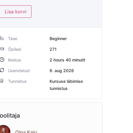
Lisa korvi
Tase
Beginner
Õpilasi
271
Kestus
2
hours
40
minutit
Uuendatud
6. aug 2026
Tunnistus
Kursuse läbimise
tunnistus
oolitaja
Olga Kaju