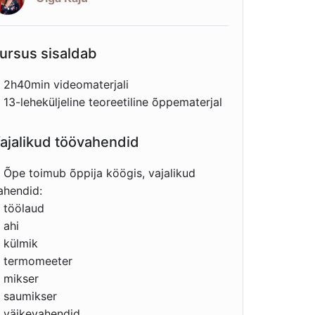
ursus sisaldab
2h40min videomaterjali
13-leheküljeline teoreetiline õppematerjal
ajalikud töövahendid
Õpe toimub õppija köögis, vajalikud
ahendid:
töölaud
ahi
külmik
termomeeter
mikser
saumikser
väikevahendid