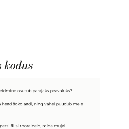
s kodus
ne leidmine osutub parajaks peavaluks?
 ja head šokolaadi, ning vahel puudub meie
tsiifilisi tooraineid, mida mujal