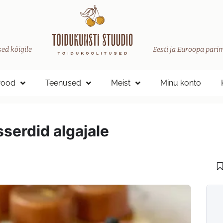
ed kõigile
Eesti ja Euroopa parim
Pood
Teenused
Meist
Minu konto
serdid algajale