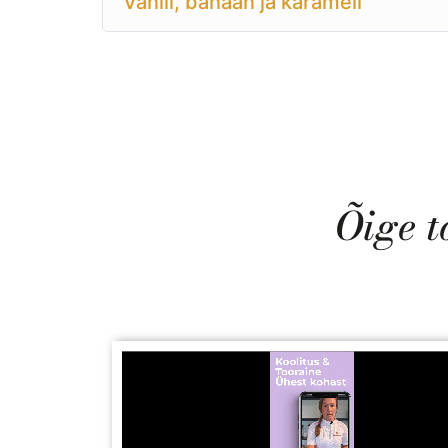
Vanill, banaan ja karamell
Õige t