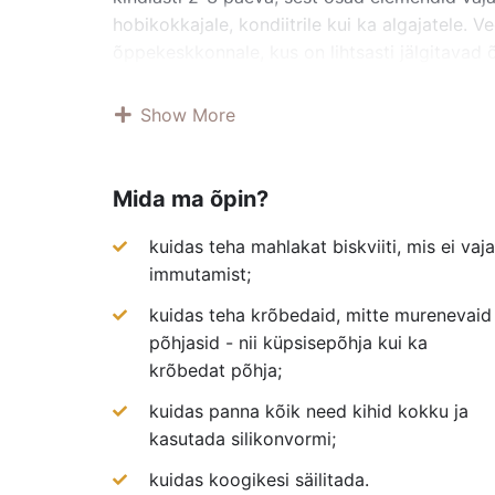
hobikokkajale, kondiitrile kui ka algajatele. V
õppekeskkonnale, kus on lihtsasti jälgitavad 
tagasisidet ligi 15 minutit. Koolitus kestab 2,5
küpsetamine; džemmi keetmine ja külmutamine
Show More
põhi desserdile; karamelli valmistamine; mou
desserdi glasuurimine ja viimistlemine; minides
Mida ma õpin?
kuidas teha mahlakat biskviiti, mis ei vaja
immutamist;
kuidas teha krõbedaid, mitte murenevaid
põhjasid - nii küpsisepõhja kui ka
krõbedat põhja;
kuidas panna kõik need kihid kokku ja
kasutada silikonvormi;
kuidas koogikesi säilitada.