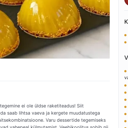
K
V
v
egemine ei ole üldse raketiteadus! Siit
mida saab lihtsa vaeva ja kergete muudatustega
maitsekombinatsioone. Varu dessertide tegemiseks
avad vahepeal külmutamist. Veebikoolitus sobib nii