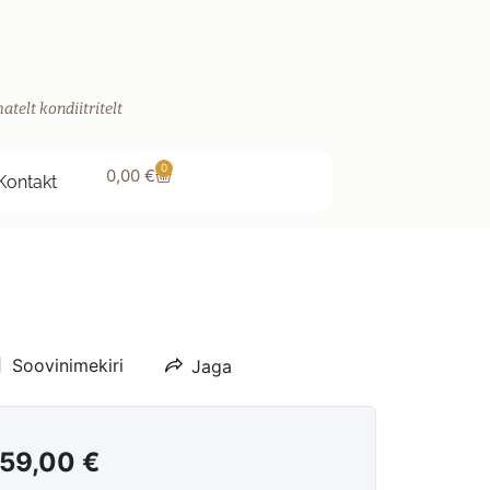
atelt kondiitritelt
0
0,00
€
Kontakt
Soovinimekiri
Jaga
59,00
€