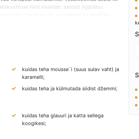
eebikoolituse hind sisaldab: aastast ligipääsu
õppevideod ja retseptid soovijatele ka koolitaja
 tundi. Koolitusel käsitletavad teemad: biskviitide
k
; liivatainast küpsisepõhja valmistamine; krõbe
S
sse´i valmistamine; minidesserdi kokkupanek;
sertide säilitamine ja säilivus.
kuidas teha mousse´i (suus sulav vaht) ja
S
karamelli;
kuidas teha ja külmutada siidist džemmi;
kuidas teha glauuri ja katta sellega
koogikesi;