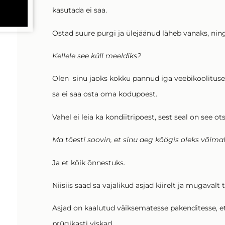
kasutada ei saa.
Ostad suure purgi ja ülejäänud läheb vanaks, nin
Kellele see küll meeldiks?
Olen sinu jaoks kokku pannud iga veebikoolituse 
sa ei saa osta oma kodupoest.
Vahel ei leia ka kondiitripoest, sest seal on see ots
Ma tõesti soovin, et sinu aeg köögis oleks võima
Ja et kõik õnnestuks.
Niisiis saad sa vajalikud asjad kiirelt ja mugavalt
Asjad on kaalutud väiksematesse pakenditesse, e
prügikasti viskad.