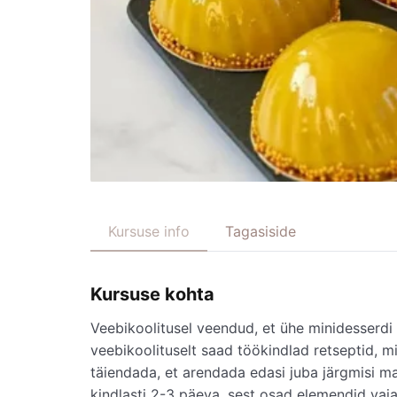
Kursuse info
Tagasiside
Kursuse kohta
Veebikoolitusel veendud, et ühe minidesserdi t
veebikoolituselt saad töökindlad retseptid, 
täiendada, et arendada edasi juba järgmisi 
kindlasti 2-3 päeva, sest osad elemendid vaj