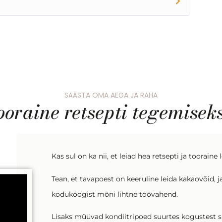
SÄÄSTA OMA AEGA JA RAHA
ooraine retsepti tegemisek
Kas sul on ka nii, et leiad hea retsepti ja toorai
Tean, et tavapoest on keeruline leida kakaovõid,
koduköögist mõni lihtne töövahend.
Lisaks müüvad kondiitripoed suurtes kogustest spe