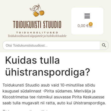
0
0,00
€
Toidukoolitused algajatele ja hobikokkadele
Searc
Search
for:
Kuidas tulla
ühistranspordiga?
Toidukunsti Stuudio asub vaid 10-minutilise sõidu
kaugusel südalinnast -Pirita südames. Merivälja ja
Kloostrimetsa tee ristmikul asuvasse Pirita Keskusesse
saab tulla mugavalt nii ratta, auto kui ühistranspordiga.