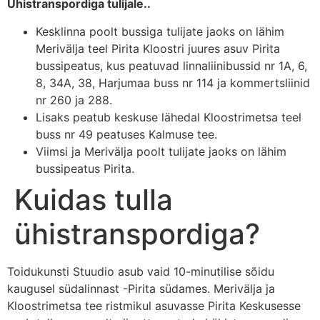
Ühistranspordiga tulijale..
Kesklinna poolt bussiga tulijate jaoks on lähim
Merivälja teel Pirita Kloostri juures asuv Pirita
bussipeatus, kus peatuvad linnaliinibussid nr 1A, 6,
8, 34A, 38, Harjumaa buss nr 114 ja kommertsliinid
nr 260 ja 288.
Lisaks peatub keskuse lähedal Kloostrimetsa teel
buss nr 49 peatuses Kalmuse tee.
Viimsi ja Merivälja poolt tulijate jaoks on lähim
bussipeatus Pirita.
Kuidas tulla
ühistranspordiga?
Toidukunsti Stuudio asub vaid 10-minutilise sõidu
kaugusel südalinnast -Pirita südames. Merivälja ja
Kloostrimetsa tee ristmikul asuvasse Pirita Keskusesse