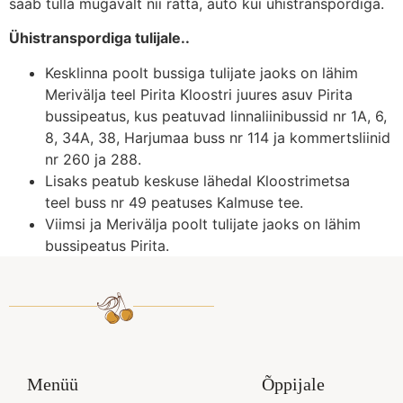
saab tulla mugavalt nii ratta, auto kui ühistranspordiga.
Ühistranspordiga tulijale..
Kesklinna poolt bussiga tulijate jaoks on lähim
Merivälja teel Pirita Kloostri juures asuv Pirita
bussipeatus, kus peatuvad linnaliinibussid nr 1A, 6,
8, 34A, 38, Harjumaa buss nr 114 ja kommertsliinid
nr 260 ja 288.
Lisaks peatub keskuse lähedal Kloostrimetsa
teel buss nr 49 peatuses Kalmuse tee.
Viimsi ja Merivälja poolt tulijate jaoks on lähim
bussipeatus Pirita.
Menüü
Õppijale