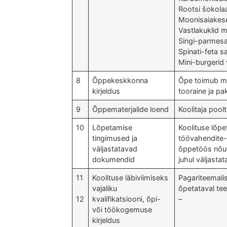
Rootsi šokola
Moonisaiakes
Vastlakuklid 
Singi-parmesa
Spinati-feta 
Mini-burgerid 
8
Õppekeskkonna
Õpe toimub mo
kirjeldus
tooraine ja p
9
Õppematerjalide loend
Koolitaja pool
10
Lõpetamise
Koolituse lõp
tingimused ja
töövahendite-
väljastatavad
õppetöös nõut
dokumendid
juhul väljasta
11
Koolituse läbiviimiseks
Pagariteemali
vajaliku
õpetataval tee
12
kvalifikatsiooni, õpi-
–
või töökogemuse
kirjeldus