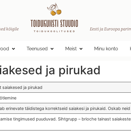
ed kõigile
Eesti ja Euroopa parim
Pood
Teenused
Meist
Minu konto
iakesed ja pirukad
t saiakesed ja pirukad
öötlemine
ab erinevate täidistega korrektseid saiakesi ja pirukaid. Oskab neid 
tamise tingimused puuduvad. Sihtgrupp – brioche tainast saiakeste