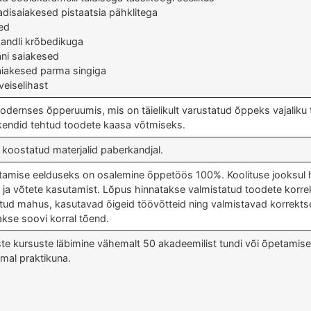
adisaiakesed pistaatsia pähklitega
ed
mandli krõbedikuga
ni saiakesed
saiakesed parma singiga
veiselihast
dernses õpperuumis, mis on täielikult varustatud õppeks vajaliku 
akendid tehtud toodete kaasa võtmiseks.
t koostatud materjalid paberkandjal.
etamise eelduseks on osalemine õppetöös 100%. Koolituse jooksul h
 ja võtete kasutamist. Lõpus hinnatakse valmistatud toodete korrek
ud mahus, kasutavad õigeid töövõtteid ning valmistavad korrektsed
takse soovi korral tõend.
ste kursuste läbimine vähemalt 50 akadeemilist tundi või õpetami
mal praktikuna.