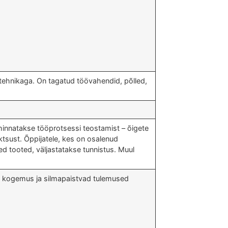
tehnikaga. On tagatud töövahendid, põlled,
innatakse tööprotsessi teostamist – õigete
tsust. Õppijatele, kes on osalenud
 tooted, väljastatakse tunnistus. Muul
se kogemus ja silmapaistvad tulemused