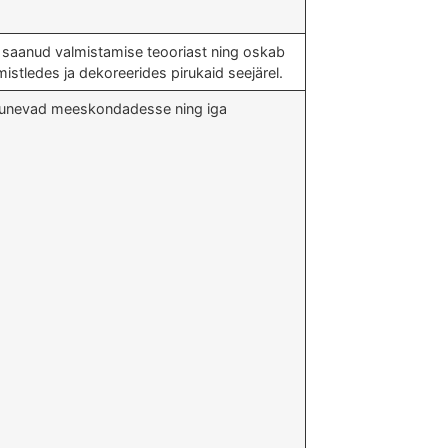
 saanud valmistamise teooriast ning oskab
imistledes ja dekoreerides pirukaid seejärel.
 jagunevad meeskondadesse ning iga