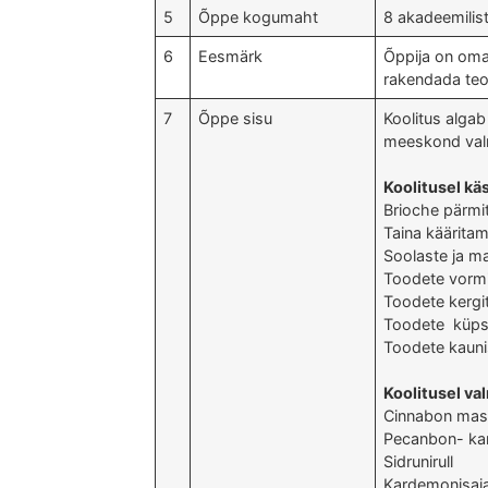
5
Õppe kogumaht
8 akadeemilist
6
Eesmärk
Õppija on oma
rakendada teor
7
Õppe sisu
Koolitus algab
meeskond valm
Koolitusel kä
Brioche pärmi
Taina käärita
Soolaste ja m
Toodete vorm
Toodete kergi
Toodete küps
Toodete kaun
Koolitusel va
Cinnabon masc
Pecanbon- kane
Sidrunirull
Kardemonisaia