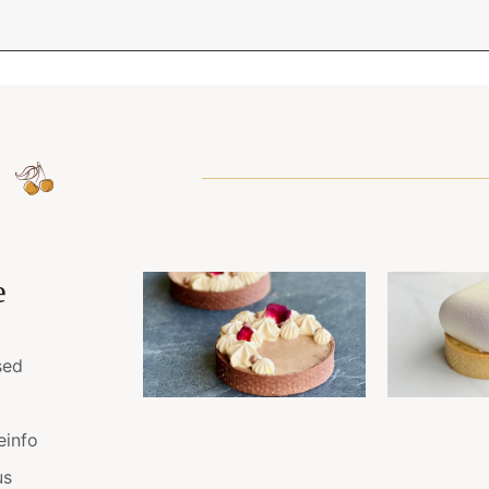
e
sed
einfo
us