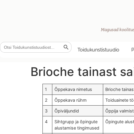
Magusad koolitus
Search Button
Search
for:
Toidukunstistuudio
Brioche tainast sa
1
Õppekava nimetus
Brioche tainas
2
Õppekava rühm
Toiduainete t
3
Õpiväljundid
Õppija valmist
4
Sihtgrupp ja õpingute
Õpingute alus
alustamise tingimused