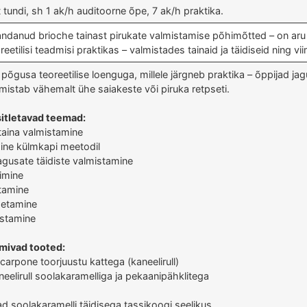
 tundi, sh 1 ak/h auditoorne õpe, 7 ak/h praktika.
ndanud brioche tainast pirukate valmistamise põhimõtted – on aru
eetilisi teadmisi praktikas – valmistades tainaid ja täidiseid ning vi
 põgusa teoreetilise loenguga, millele järgneb praktika – õppijad
istab vähemalt ühe saiakeste või piruka retpseti.
sitletavad teemad:
taina valmistamine
mine külmkapi meetodil
agusate täidiste valmistamine
imine
tamine
etamine
istamine
lmivad tooted:
arpone toorjuustu kattega (kaneelirull)
elirull soolakaramelliga ja pekaanipähklitega
d soolakaramelli täidisega tassikoogi seelikus