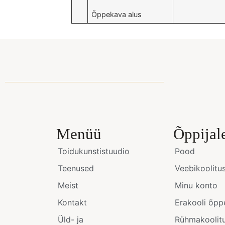
Õppekava alus
Menüü
Õppijal
Toidukunstistuudio
Pood
Teenused
Veebikoolitu
Meist
Minu konto
Kontakt
Erakooli õpp
Üld- ja
Rühmakoolit