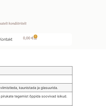
atelt kondiitritelt
0
0,00
€
Kontakt
viimistleda, kaunistada ja glasuurida.
 pirukate tegemist õppida soovivad isikud.