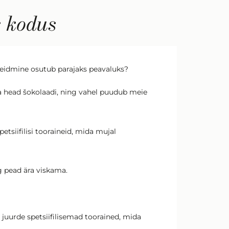
s kodus
ne leidmine osutub parajaks peavaluks?
 ja head šokolaadi, ning vahel puudub meie
tsiifilisi tooraineid, mida mujal
g pead ära viskama.
juurde spetsiifilisemad toorained, mida