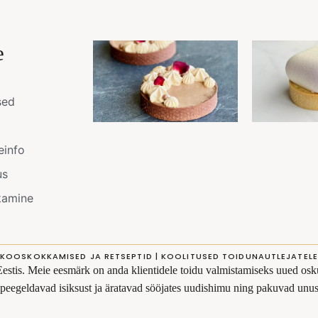
e
sed
einfo
us
kamine
KOOSKOKKAMISED JA RETSEPTID | KOOLITUSED TOIDUNAUTLEJATELE
Eestis. Meie eesmärk on anda klientidele toidu valmistamiseks uued osku
s peegeldavad isiksust ja äratavad sööjates uudishimu ning pakuvad un