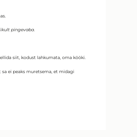
as.
likult pingevaba
.
 tellida siit, kodust lahkumata, oma kööki.
t sa ei peaks muretsema, et midagi