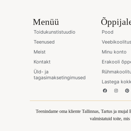
Menüü
Õppijal
Toidukunstistuudio
Pood
Teenused
Veebikoolitu
Meist
Minu konto
Kontakt
Erakooli õpp
Üld- ja
Rühmakoolit
tagasimaksetingimused
Lastega kok
Teenindame oma kliente Tallinnas, Tartus ja mujal 
valmistatuid toite, mi