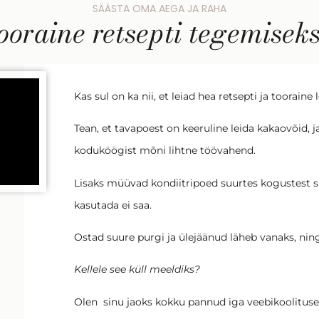
SÄÄSTA OMA AEGA JA RAHA
ooraine retsepti tegemisek
Kas sul on ka nii, et leiad hea retsepti ja toorai
Tean, et tavapoest on keeruline leida kakaovõid,
koduköögist mõni lihtne töövahend.
Lisaks müüvad kondiitripoed suurtes kogustest spe
kasutada ei saa.
Ostad suure purgi ja ülejäänud läheb vanaks, nin
Kellele see küll meeldiks?
Olen sinu jaoks kokku pannud iga veebikoolituse 