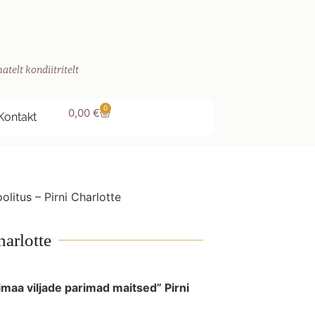
atelt kondiitritelt
0
0,00
€
Kontakt
olitus – Pirni Charlotte
harlotte
maa viljade parimad maitsed” Pirni