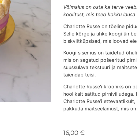
Võimalus on osta ka terve veebi
koolitust, mis teeb kokku lausa 
Charlotte Russe
on tõeline pidu
Selle kõrge ja uhke koogi ümbe
biskviitküpsised, mis loovad ele
Koogi sisemus on täidetud õhulis
mis on segatud pošeeritud pirn
suussulava tekstuuri ja maitse
täiendab teisi.
Charlotte Russe
’i krooniks on p
hoolikalt sätitud pirniviiludega.
Charlotte Russe
’i ettevaatlikult,
pakkuda maitseelamust, mis on 
16,00
€