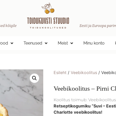
ed kõigile
Eesti ja Euroopa parim
Pood
Teenused
Meist
Minu konto
Esileht
/
Veebikoolitus
/ Veebiko
Veebikoolitus – Pirni C
Koolitus toimub: Veebikoolitus
Retseptikogumiku “Suvi – Eesti
Charlotte veebikoolitus!