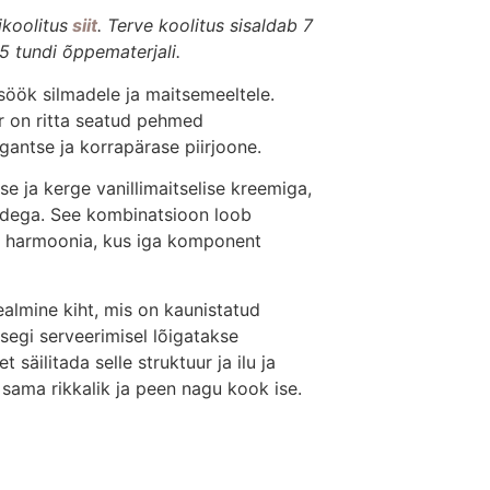
koolitus
siit
. Terve koolitus sisaldab 7
5 tundi õppematerjali.
söök silmadele ja maitsemeeltele.
r on ritta seatud pehmed
gantse ja korrapärase piirjoone.
e ja kerge vanillimaitselise kreemiga,
idega. See kombinatsioon loob
te harmoonia, kus iga komponent
ealmine kiht, mis on kaunistatud
 Isegi serveerimisel lõigatakse
 et säilitada selle struktuur ja ilu ja
sama rikkalik ja peen nagu kook ise.