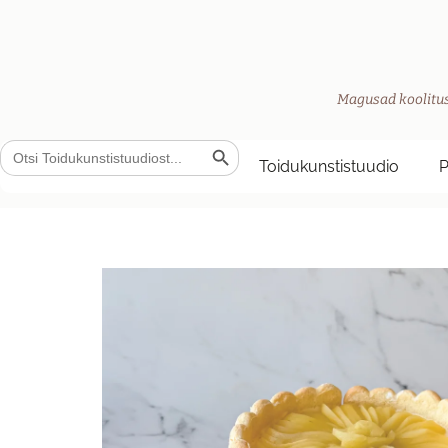
Magusad koolitus
Search Button
Search
for:
Toidukunstistuudio