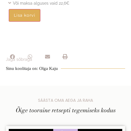
Või maksa alguses vaid 22,6€
Lisa korvi
Jaga sõbraga
Sinu koolitaja on: Olga Kaju
SÄÄSTA OMA AEGA JA RAHA
Õige tooraine retsepti tegemiseks kodus