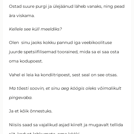
Ostad suure purgi ja ülejäänud läheb vanaks, ning pead
ära viskama.
Kellele see küll meeldiks?
Olen sinu jaoks kokku pannud iga veebikoolituse
juurde spetsiifilisemad toorained, mida sa ei saa osta
oma kodupoest.
Vahel ei leia ka kondiitripoest, sest seal on see otsas.
Ma tõesti soovin, et sinu aeg köögis oleks võimalikult
pingevaba
.
Ja et kõik õnnestuks.
Niisiis saad sa vajalikud asjad kiirelt ja mugavalt tellida
siit, kodust lahkumata, oma kööki.