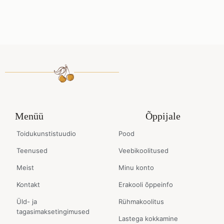
Menüü
Õppijale
Toidukunstistuudio
Pood
Teenused
Veebikoolitused
Meist
Minu konto
Kontakt
Erakooli õppeinfo
Üld- ja
Rühmakoolitus
tagasimaksetingimused
Lastega kokkamine