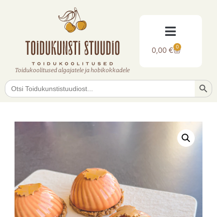
0
0,00
€
Toidukoolitused algajatele ja hobikokkadele
Searc
Search
for: