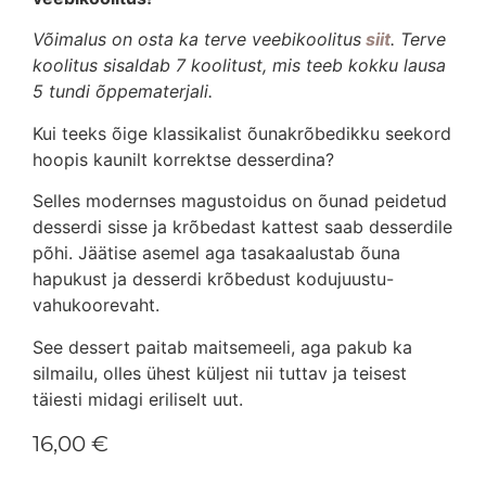
Võimalus on osta ka terve veebikoolitus
siit
. Terve
koolitus sisaldab 7 koolitust, mis teeb kokku lausa
5 tundi õppematerjali.
Kui teeks õige klassikalist õunakrõbedikku seekord
hoopis kaunilt korrektse desserdina?
Selles modernses magustoidus on õunad peidetud
desserdi sisse ja krõbedast kattest saab desserdile
põhi. Jäätise asemel aga tasakaalustab õuna
hapukust ja desserdi krõbedust kodujuustu-
vahukoorevaht.
See dessert paitab maitsemeeli, aga pakub ka
silmailu, olles ühest küljest nii tuttav ja teisest
täiesti midagi eriliselt uut.
16,00
€