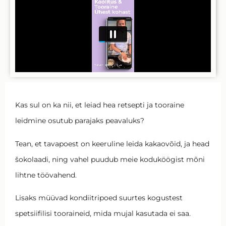
Kas sul on ka nii, et leiad hea retsepti ja tooraine
leidmine osutub parajaks peavaluks?
Tean, et tavapoest on keeruline leida kakaovõid, ja head
šokolaadi, ning vahel puudub meie koduköögist mõni
lihtne töövahend.
Lisaks müüvad kondiitripoed suurtes kogustest
spetsiifilisi tooraineid, mida mujal kasutada ei saa.