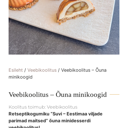
Esileht
/
Veebikoolitus
/ Veebikoolitus – Õuna
minikoogid
Veebikoolitus – Õuna minikoogid
Koolitus toimub: Veebikoolitus
Retseptikogumiku “Suvi – Eestimaa viljade
parimad maitsed” õuna minidesserdi
veebikoolitus!