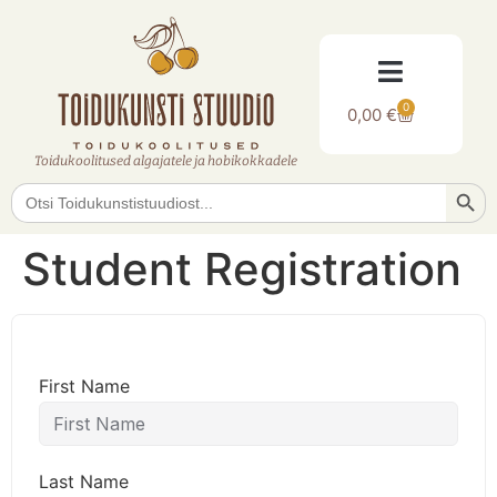
0
0,00
€
Toidukoolitused algajatele ja hobikokkadele
Searc
Search
for:
Student Registration
First Name
Last Name