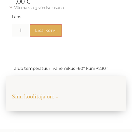
11,00
€
Või maksa 3 võrdse osana
Laos
Lisa korvi
Talub temperatuuri vahemikus -60° kuni +230°
Jaga sõbraga
Sinu koolitaja on: -