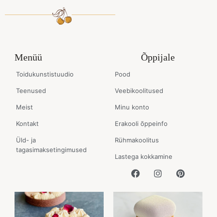
Menüü
Õppijale
Toidukunstistuudio
Pood
Teenused
Veebikoolitused
Meist
Minu konto
Kontakt
Erakooli õppeinfo
Üld- ja
Rühmakoolitus
tagasimaksetingimused
Lastega kokkamine