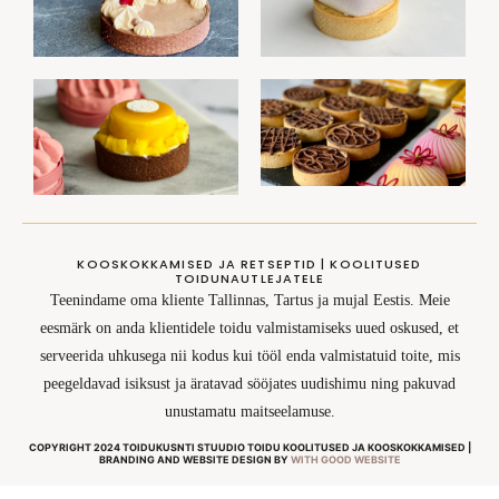
KOOSKOKKAMISED JA RETSEPTID | KOOLITUSED
TOIDUNAUTLEJATELE
Teenindame oma kliente Tallinnas, Tartus ja mujal Eestis. Meie
eesmärk on anda klientidele toidu valmistamiseks uued oskused, et
serveerida uhkusega nii kodus kui tööl enda valmistatuid toite, mis
peegeldavad isiksust ja äratavad sööjates uudishimu ning pakuvad
unustamatu maitseelamuse.
COPYRIGHT 2024 TOIDUKUSNTI STUUDIO TOIDU KOOLITUSED JA KOOSKOKKAMISED |
BRANDING AND WEBSITE DESIGN BY
WITH GOOD WEBSITE