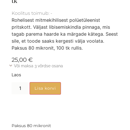
tk
Koolitus toimub: -
Rohelisest mitmekihilisest polüetüleenist
pritskott. Väljast libisemiskindla pinnaga, mis
tagab parema haarde ka märgade kätega. Seest
sile, et toode saaks kergesti välja voolata.
Paksus 80 mikronit, 100 tk rullis.
25,00
€
Või maksa 3 võrdse osana
Laos
Lisa korvi
Paksus 80 mikronit