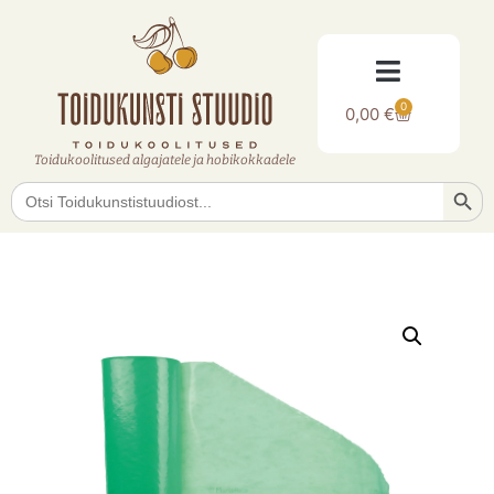
0
0,00
€
Toidukoolitused algajatele ja hobikokkadele
Searc
Search
for: