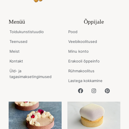
Menüü
Õppijale
Toidukunstistuudio
Pood
Teenused
Veebikoolitused
Meist
Minu konto
Kontakt
Erakooli õppeinfo
Üld- ja
Rühmakoolitus
tagasimaksetingimused
Lastega kokkamine