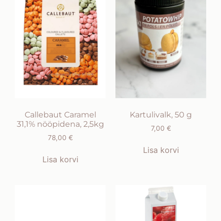
Callebaut Caramel
Kartulivalk, 50 g
31,1% nööpidena, 2,5kg
7,00
€
78,00
€
Lisa korvi
Lisa korvi